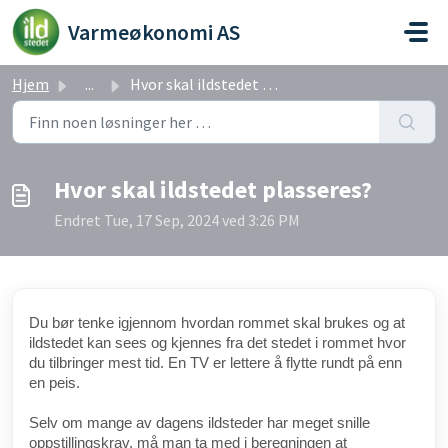
Gå til hovedinnhold
Varmeøkonomi AS
Hjem
...
Hvor skal ildstedet plasseres?
Hvor skal ildstedet plasseres?
Endret Tue, 17 Sep, 2024 ved 3:26 PM
Du bør tenke igjennom hvordan rommet skal brukes og at
ildstedet kan sees og kjennes fra det stedet i rommet hvor
du tilbringer mest tid. En TV er lettere å flytte rundt på enn
en peis.
Selv om mange av dagens ildsteder har meget snille
oppstillingskrav, må man ta med i beregningen at