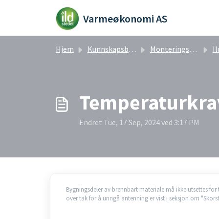
Gå til hovedinnhold
Varmeøkonomi AS
Hjem
Kunnskapsbase
Monteringsrelaterte artikler
Ild
Temperaturkrav
Endret Tue, 17 Sep, 2024 ved 3:17 PM
Bygningsdeler av brennbart materiale må ikke utsettes for
over tak for å unngå antenning er vist i seksjon om "Skors