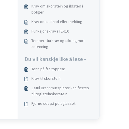
Krav om skorstein og ildsted i
boliger
Krav om søknad eller melding
Funksjonskrav i TEK10
Temperaturkrav og sikring mot
antenning
Du vil kanskje like å lese -
Tenn på fra toppen!
Krav til skorstein
Jøtul Brannmursplater kan festes
til teglsteinskorstein
Fjerne sot på peisglasset