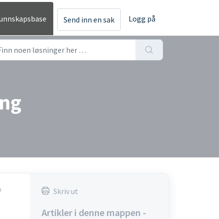
unnskapsbase
Logg på
Send inn en sak
ing
n
Skriv ut
Artikler i denne mappen -