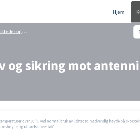
Hjem
K
steder og skorsteiner
 og sikring mot antenn
 temperaturer over 85 °C ved normal bruk av ildstedet. Nødvendig høyde på skorstei
teinshøyde og utførelse over tak".