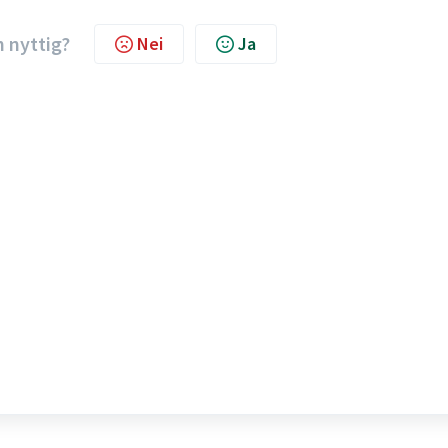
n nyttig?
Nei
Ja