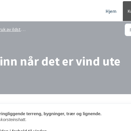
Hjem
K
uk av ildsteder
 inn når det er vind ute
mkringliggende terreng, bygninger, trær og lignende.
korsteinshatt
.