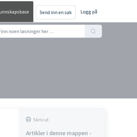
unnskapsbase
Logg på
Send inn en sak
Skriv ut
Artikler i denne mappen -