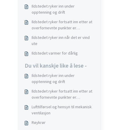
Ildstedet ryker inn under
opptenning og drift
Ildstedet ryker fortsatt inn etter at
overfornevnte punkter er
undersøkt
Ildstedet ryker inn når det er vind
ute
Ildstedet varmer for dårlig
Du vil kanskje like å lese -
Ildstedet ryker inn under
opptenning og drift
Ildstedet ryker fortsatt inn etter at
overfornevnte punkter er
undersøkt
Lufttilførsel og hensyn til mekanisk
ventilasjon
Røykrør