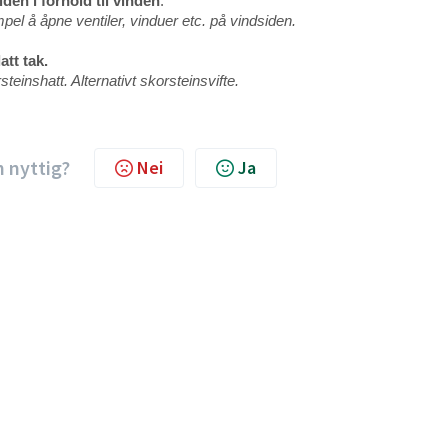
den i forhold til vinden
.
el å åpne ventiler, vinduer etc. på vindsiden.
att tak.
einshatt. Alternativt skorsteinsvifte.
n nyttig?
Nei
Ja