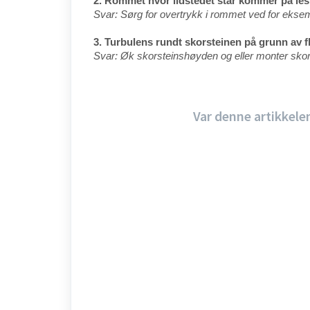
2. Rommet hvor ildstedet står kommer på lesi
Svar: Sørg for overtrykk i rommet ved for eksemp
3. Turbulens rundt skorsteinen på grunn av fl
Svar: Øk skorsteinshøyden og eller monter skorst
Var denne artikkele